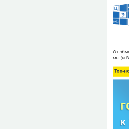
От обм
мы (и 
Топ-н