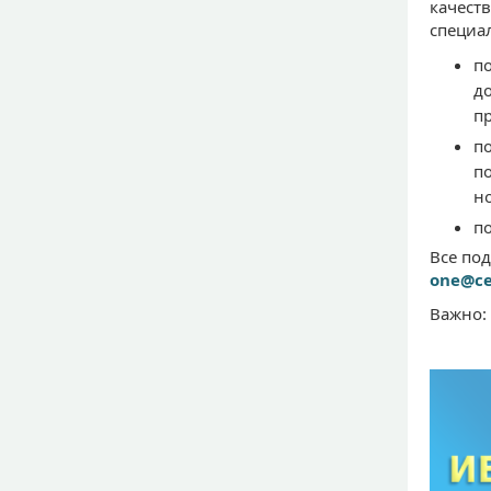
качест
специа
п
д
пр
п
п
но
по
Все по
one@ce
Важно: 