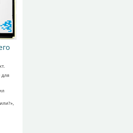
его
кт.
 для
ил
или?»,