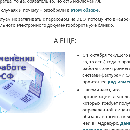
ратце, то да, обязательно, но есть исключения.
 случаях и почему – разобрали в
этом обзоре
.
етуем не затягивать с переходом на ЭДО, потому что внедре
ельного электронного документооборота уже близко.
А ЕЩЕ:
С 1 октября текущего 
го, то есть) года в пр
работы с электронны
счетами-фактурами (
произошел
ряд изме
Напоминаем, что
организации, деятель
которых требует пол
определенной лиценз
обязаны вносить све
ней в Федресурс.
Дан
правило
распространя