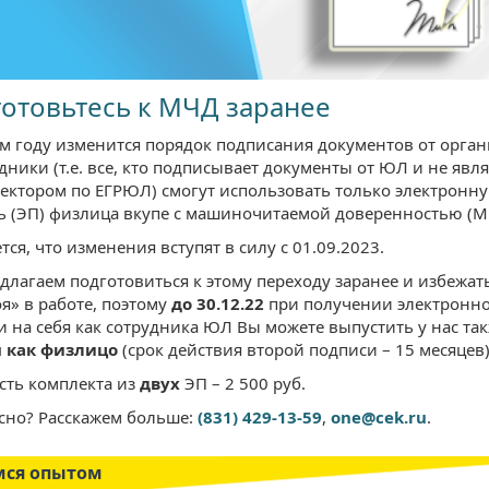
отовьтесь к МЧД заранее
-м году изменится порядок подписания документов от орган
дники (т.е. все, кто подписывает документы от ЮЛ и не явля
ректором по ЕГРЮЛ) смогут использовать только электронн
ь (ЭП) физлица вкупе с машиночитаемой доверенностью (М
ся, что изменения вступят в силу с 01.09.2023.
длагаем подготовиться к этому переходу заранее и избежат
я» в работе, поэтому
до 30.12.22
при получении электронн
и на себя как сотрудника ЮЛ Вы можете выпустить у нас та
я как физлицо
(срок действия второй подписи – 15 месяцев)
сть комплекта из
двух
ЭП – 2 500 руб.
сно? Расскажем больше:
(831) 429-13-59
,
one@cek.ru
.
мся опытом