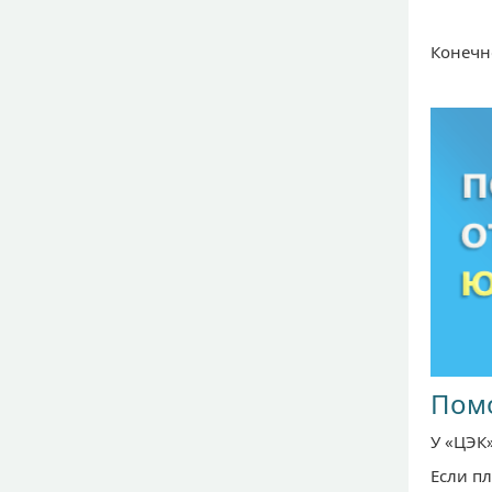
Конечн
Пом
У «ЦЭК
Если п