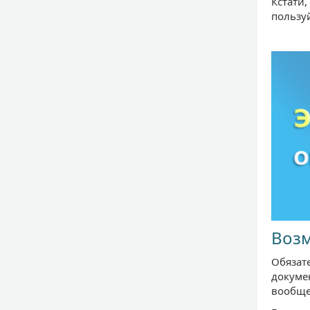
Кстати
пользуй
Возм
Обязат
докуме
вообще