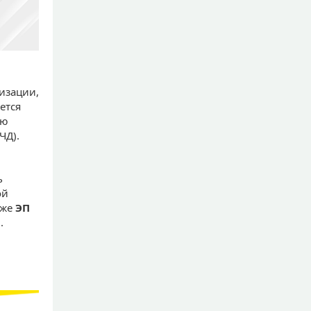
изации,
ется
ую
ЧД).
ь
ой
кже
ЭП
.