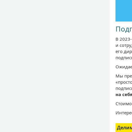
Подг
В 2023
и сотру
его ди
подпис
Ожидает
Мы пре
«просто
подпис
на себ
Стоимо
Интере
Дели