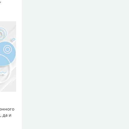
,
онного
 да и