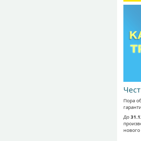
Чест
Пора о
гарант
До
31.1
произво
нового