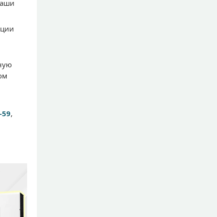
наши
ации
ную
ом
-59
,