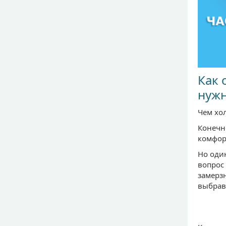
Как 
нужн
Чем хол
Конечно
комфор
Но оди
вопрос
замерзн
выбрав