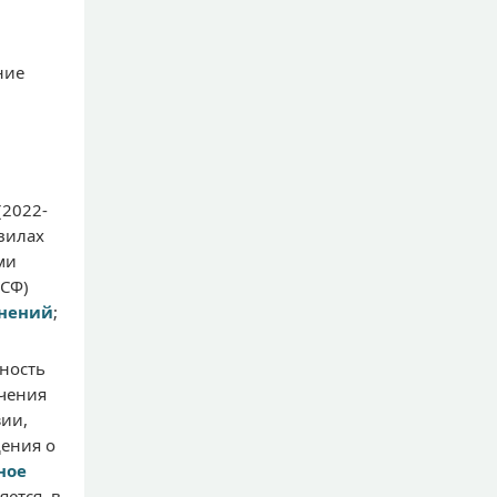
ние
(2022-
авилах
ми
ЭСФ)
нений
;
ность
учения
ии,
дения о
ное
ется, в