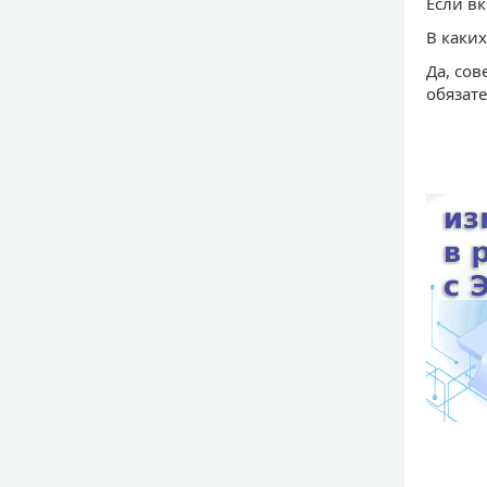
Если вк
В каких
Да, сов
обязат