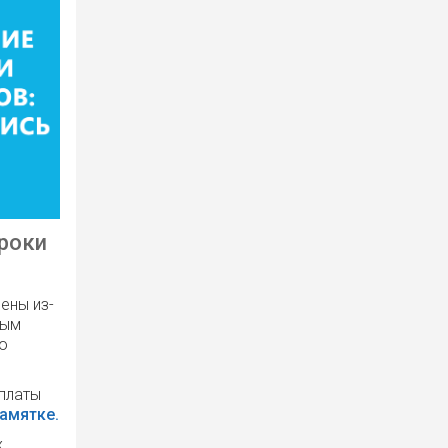
сроки
ены из-
вым
о
уплаты
памятке.
х