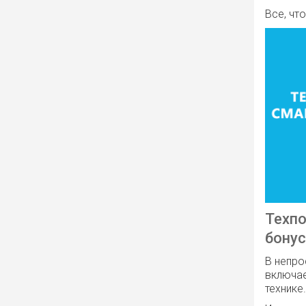
Все, чт
Техпо
бону
В непро
включае
технике.