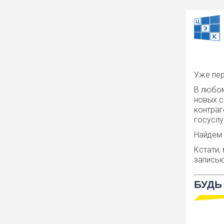
Уже пер
В любом
новых с
контраг
госуслу
Найдем 
Кстати,
записью
БУДЬ