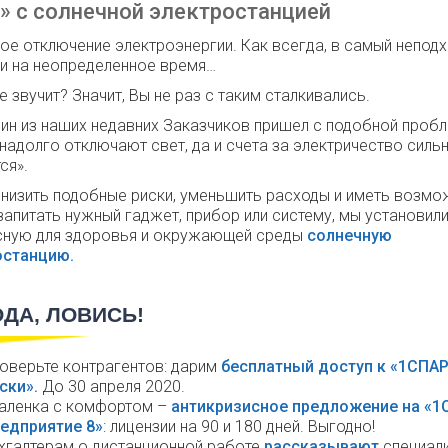
1» с солнечной электростанцией
ое отключение электроэнергии. Как всегда, в самый непод
и на неопределенное время…
 звучит? Значит, Вы не раз с таким сталкивались.
дин из наших недавних Заказчиков пришел с подобной проб
 надолго отключают свет, да и счета за электричество силь
ся».
низить подобные риски, уменьшить расходы и иметь возм
запитать нужный гаджет, прибор или систему, мы установил
сную для здоровья и окружающей среды
солнечную
останцию.
ДА, ЛОВИСЬ!
оверьте контрагентов: дарим
бесплатный доступ к «1СПА
ски».
До 30 апреля 2020.
аленка с комфортом –
антикризисное предложение на «1С
едприятие 8»
: лицензии на 90 и 180 дней. Выгодно!
хгалтерам о дистанционной работе
рассказывают
специал