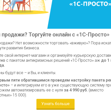
 продажи? Торгуйте онлайн с «1С-Просто»
родажи? Нет возможности торговать «вживую»? Пора иска
ути развития бизнеса.
те свой интернет-магазин и организуйте курьерскую достав
тно
с пакетом антикризисных решений «1С-Просто» аж
до 1
да.
ы будут все – и Вы, и клиенты.
рвым пяти обратившимся проведем настройку пакета р
осто»
– и интегрируем его в уже существующую систему п
ожем автоматизировать ее с нуля
за 4 990 руб.
(вместо
ртных» 15 000).
Узнать больше