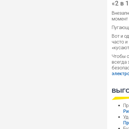
«2 в 
Внезапн
момент 
Пугающе
Вот и о
часто и
«кусают
Чтобы с
всегда 
безопа
электр
ВЫГО
Пр
Ри
Уд
Пр
Бу