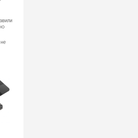
тавили
но
 не