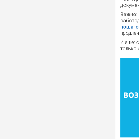
докумен
Важно:
работод
пошаго
продле
И еще: 
только 