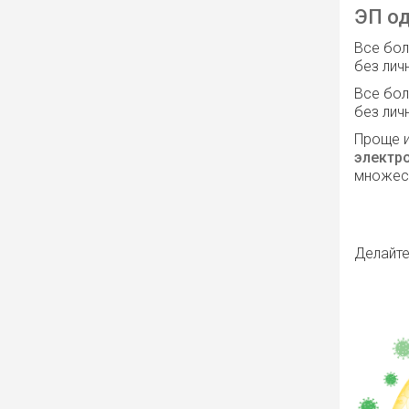
ЭП од
Все бол
без лич
Все бол
без лич
Проще и
электр
множес
Делайте