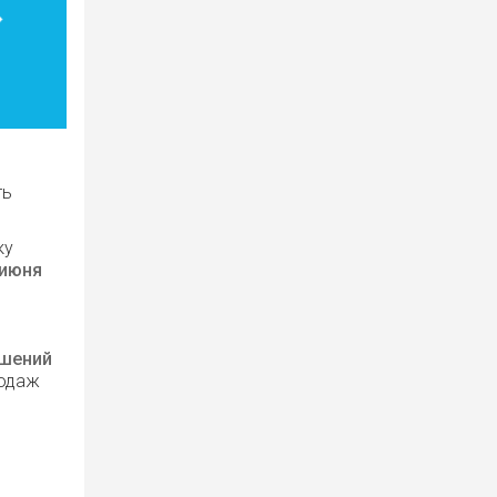
ть
ку
 июня
ешений
родаж