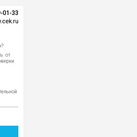
9-01-33
cek.ru
н?
ь: от
оверки
я
тельной