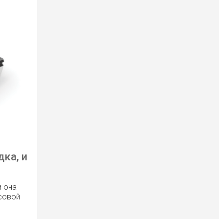
ка, и
и она
совой