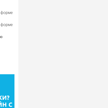
й форме
й форме
ую