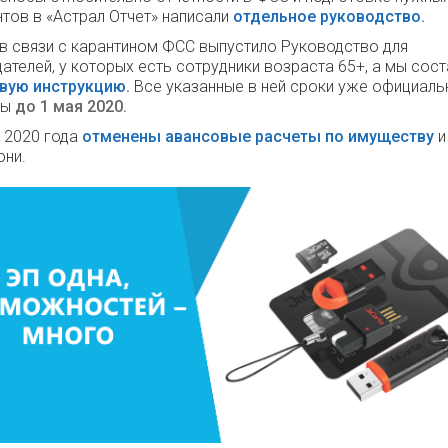
тов в «Астрал Отчет» написали
отдельное руководство.
в связи с карантином ФСС выпустило Руководство для
ателей, у которых есть сотрудники возраста 65+, а мы сос
вую инструкцию.
Все указанные в ней сроки уже официаль
ны
до 1 мая 2020.
с 2020 года
отменены авансовые расчеты по имуществу
и
они.