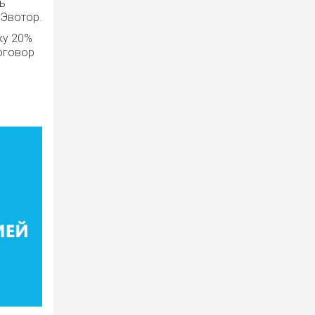
ь
 Эвотор.
ку 20%
договор