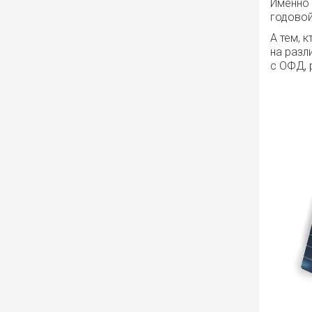
Именно
годовой
А тем, 
на разл
с ОФД, 