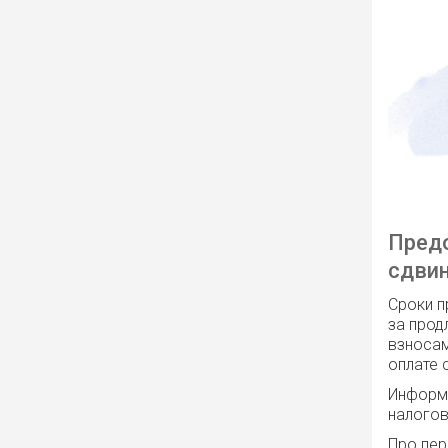
Предо
сдви
Сроки п
за прод
взносам
оплате 
Информа
налогов
Про пер