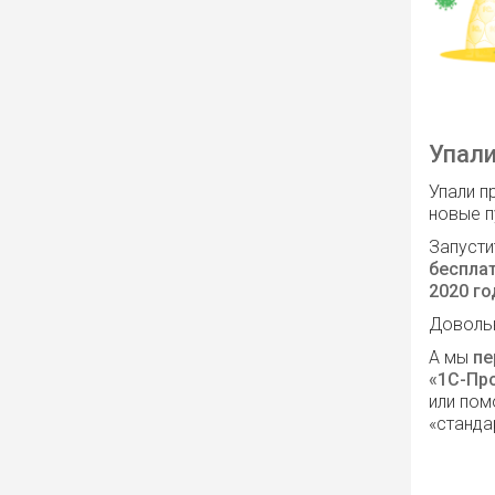
Упали
Упали п
новые п
Запусти
беспла
2020 го
Довольн
А мы
пе
«1С-Пр
или пом
«станда