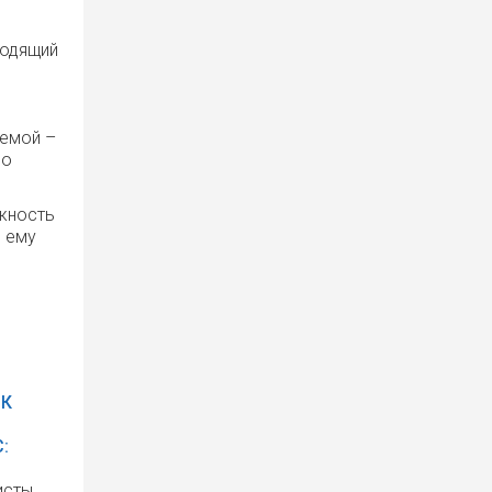
ходящий
лемой –
но
ожность
и ему
РК
:
исты