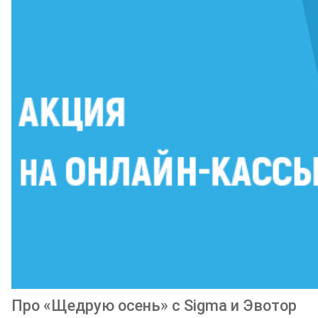
Про «Щедрую осень» с Sigma и Эвотор