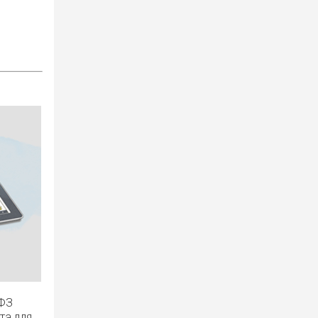
-ФЗ
та для