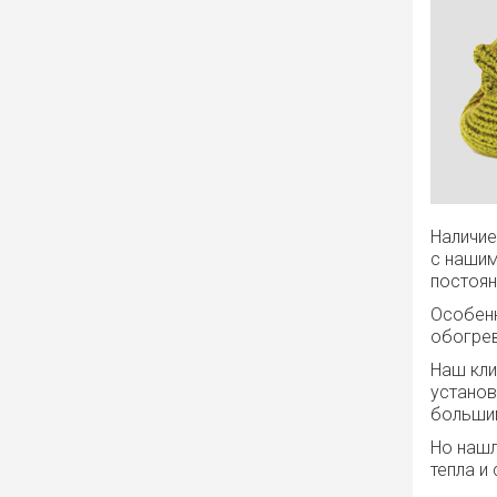
Наличие
с нашим
постоян
Особенн
обогрев
Наш кли
установ
больши
Но нашл
тепла и