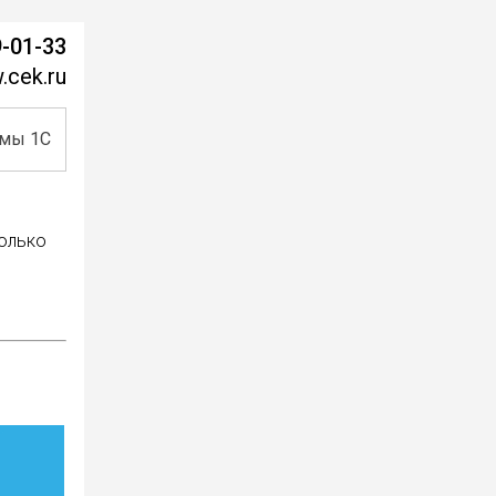
9-01-33
cek.ru
мы 1С
колько