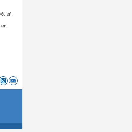
ублей.
нии.