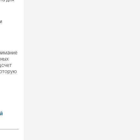
и
нимание
нных
цсчет
которую
ой