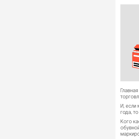
Главная
торговл
И, если
года, т
Кого ка
обувной
маркиро