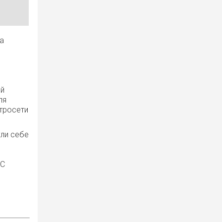
а
ый
ля
ктросети
гли себе
НС