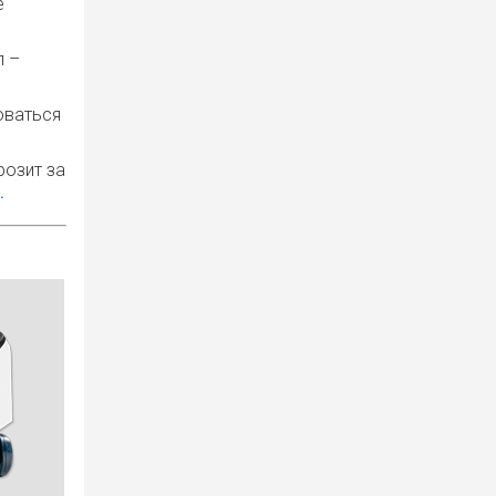
е
п –
оваться
розит за
.