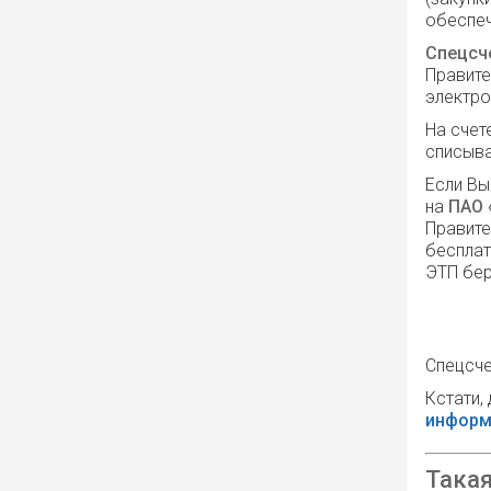
обеспеч
Спецсч
Правит
электр
На счет
списыва
Если Вы
на
ПАО 
Правите
бесплат
ЭТП бер
Спецсче
Кстати,
информ
Такая