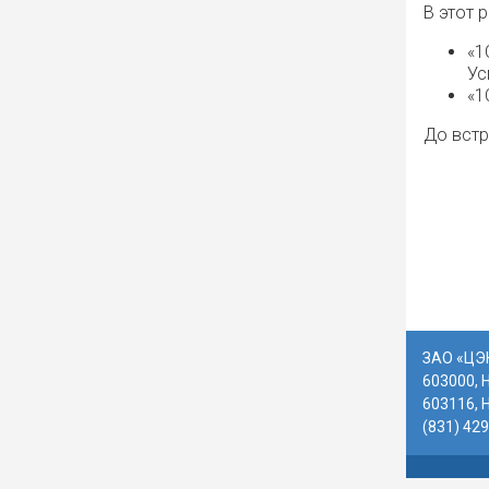
В этот 
«1
Ус
«1
До встр
ЗАО «ЦЭК
603000, 
603116, 
(831) 42