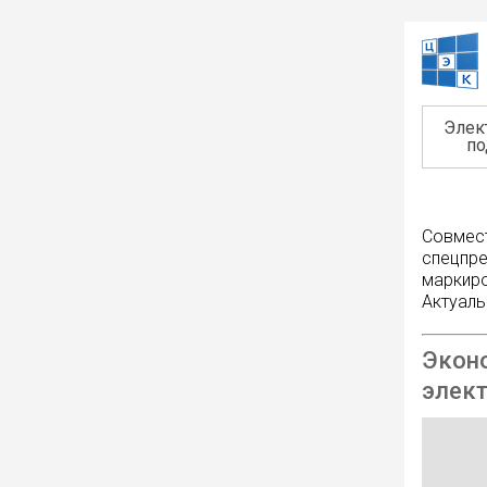
Элек
по
Совмест
спецпре
маркиро
Актуаль
Эконо
элек