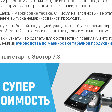
ым разбором действий каждой из сторон процесса, а такж
информации о штрафах и конфискации товаров.
щаясь к
маркировке табака
. С 1 июля начался новый ее эта
ение выпуска немаркированной продукции.
ргуете табачной продукцией, уже должны были зарегистрир
ме «Честный знак». Если еще это не сделали – самое время.
как и узнать, что сделать для соответствия правилам, и что г
шения из
руководства по маркировке табачной продукции
ный старт с Эвотор 7.3