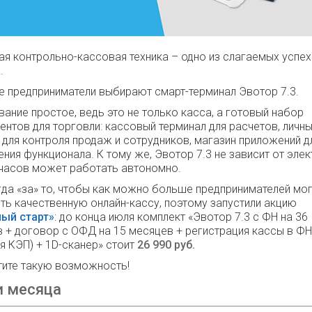
я контрольно-кассовая техника – одно из слагаемых успех
.
е предприниматели выбирают смарт-терминал Эвотор 7.3.
ание простое, ведь это не только касса, а готовый набор
ентов для торговли: кассовый терминал для расчетов, личн
 для контроля продаж и сотрудников, магазин приложений д
ния функционала. К тому же, Эвотор 7.3 не зависит от эле
 часов может работать автономно.
да «за» то, чтобы как можно больше предпринимателей мо
ть качественную онлайн-кассу, поэтому запустили акцию
ный старт»
: до конца июля комплект «Эвотор 7.3 с ФН на 36
 + договор с ОФД на 15 месяцев + регистрация кассы в Ф
я КЭП) + 1D-сканер» стоит
26 990 руб.
тите такую возможность!
и месяца