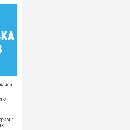
ющаяся
ого
правил
 с