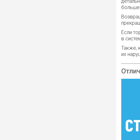
детальн
больше 
Возвра
прекращ
Если то
в систе
Также, 
их нару
Отлич