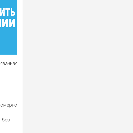
вязанная
епомерно
я без