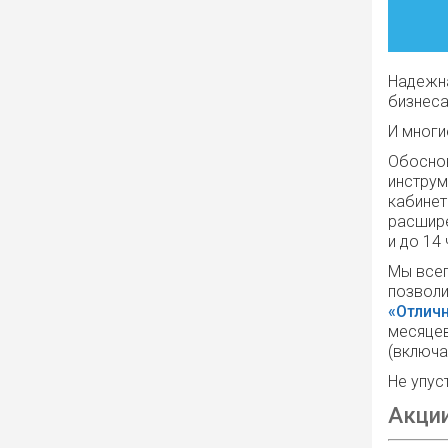
Надежна
бизнеса
И многи
Обоснов
инструм
кабинет
расшире
и до 14
Мы всег
позволи
«Отлич
месяцев
(включа
Не упус
Акци