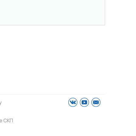
у
е СКП