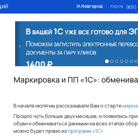
ций
|
Н.Новгород
Киров
(831)
Назад
Маркировка и ПП «1С»: обмени
В начале июля мы рассказывали Вам о старте
марки
Прошло чуть больше двух месяцев, и появились пр
обуви и обмениваться данными на всех этапах обо
можно будет прямо из
программ «1С».