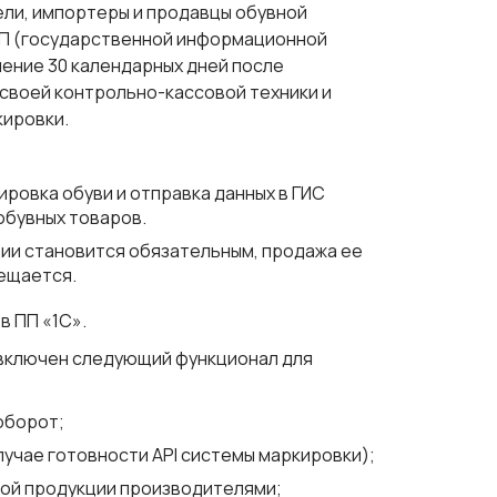
ли, импортеры и продавцы обувной
ТП (государственной информационной
чение 30 календарных дней после
своей контрольно-кассовой техники и
кировки.
ровка обуви и отправка данных в ГИС
обувных товаров.
ии становится обязательным, продажа ее
ещается.
в ПП «1С».
т включен следующий функционал для
оборот;
лучае готовности API системы маркировки);
ной продукции производителями;