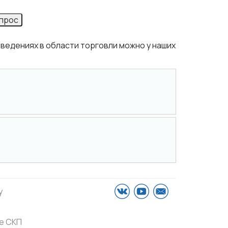
опрос
ведениях в области торговли можно у наших
у
е СКП