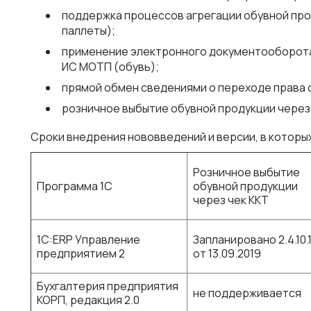
поддержка процессов агрегации обувной прод
паллеты);
применение электронного документооборота 
ИС МОТП (обувь);
прямой обмен сведениями о переходе права 
розничное выбытие обувной продукции через 
Сроки внедрения нововведений и версии, в которых 
Розничное выбытие
Программа 1С
обувной продукции
через чек ККТ
1С:ERP Управление
Запланировано 2.4.10.
предприятием 2
от 13.09.2019
Бухгалтерия предприятия
не поддерживается
КОРП, редакция 2.0