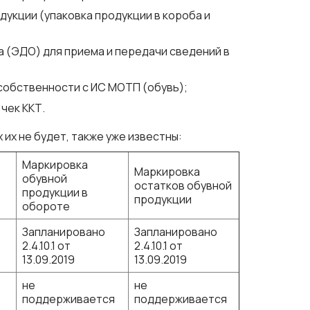
укции (упаковка продукции в короба и
(ЭДО) для приема и передачи сведений в
собственности с ИС МОТП (обувь);
чек ККТ.
их не будет, также уже известны:
Маркировка
Маркировка
обувной
остатков обувной
продукции в
продукции
обороте
Запланировано
Запланировано
1
2.4.10.1 от
2.4.10.1 от
13.09.2019
13.09.2019
не
не
поддерживается
поддерживается