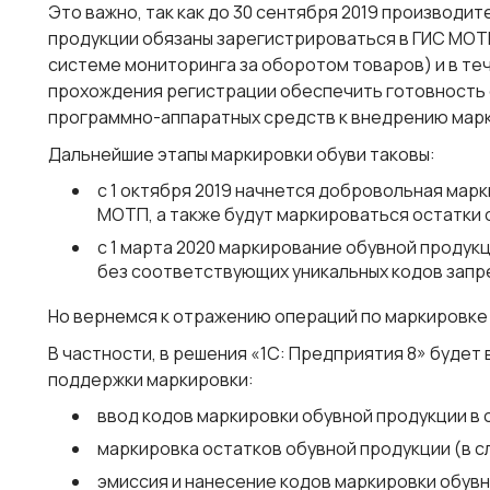
Это важно, так как
до 30 сентября 2019
производите
продукции обязаны зарегистрироваться в ГИС МО
системе мониторинга за оборотом товаров) и в те
прохождения регистрации обеспечить готовность 
программно-аппаратных средств к внедрению мар
Дальнейшие этапы маркировки обуви таковы:
с 1 октября 2019
начнется добровольная марки
МОТП, а также будут маркироваться остатки 
с 1 марта 2020
маркирование обувной продукц
без соответствующих уникальных кодов запр
Но вернемся к отражению операций по маркировке 
В частности, в решения «1С: Предприятия 8» буде
поддержки маркировки:
ввод кодов маркировки обувной продукции в 
маркировка остатков обувной продукции (в с
эмиссия и нанесение кодов маркировки обув