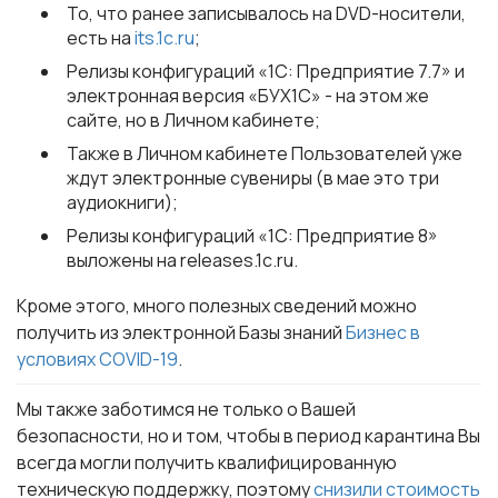
То, что ранее записывалось на DVD-носители,
есть на
its.1c.ru
;
Релизы конфигураций «1С: Предприятие 7.7» и
электронная версия «БУХ1С» - на этом же
сайте, но в Личном кабинете;
Также в Личном кабинете Пользователей уже
ждут электронные сувениры (в мае это три
аудиокниги);
Релизы конфигураций «1С: Предприятие 8»
выложены на releases.1c.ru.
Кроме этого, много полезных сведений можно
получить из электронной Базы знаний
Бизнес в
условиях COVID-19
.
Мы также заботимся не только о Вашей
безопасности, но и том, чтобы в период карантина Вы
всегда могли получить квалифицированную
техническую поддержку, поэтому
снизили стоимость