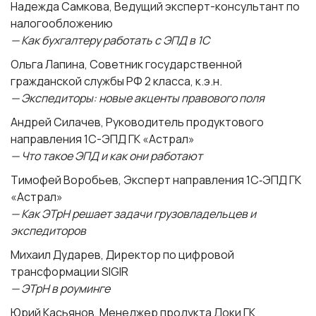
Надежда Самкова
, Ведущий эксперт-консультант по
налогообложению
— Как бухгалтеру работать с ЭПД в 1С
Ольга Лапина
, Советник государственной
гражданской службы РФ 2 класса, к.э.н.
— Экспедиторы: новые акценты правового поля
Андрей Силачев
, Руководитель продуктового
направления 1С-ЭПД ГК «Астрал»
— Что такое ЭПД и как они работают
Тимофей Воробьев
, Эксперт направления 1С‑ЭПД ГК
«Астрал»
— Как ЭТрН решает задачи грузовладельцев и
экспедиторов
Михаил Дударев
, Директор по цифровой
трансформации SIGIR
— ЭТрН в роуминге
Юрий Касьянов
, Менеджер продукта Доки ГК