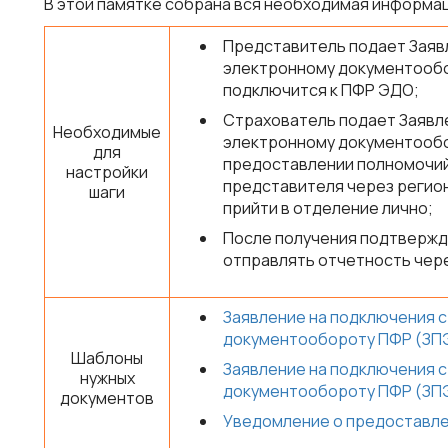
В этой памятке собрана вся необходимая информа
Представитель подает Заяв
электронному документообо
подключится к ПФР ЭДО;
Страхователь подает Заявл
Необходимые
электронному документообо
для
предоставлении полномочий
настройки
представителя через регио
шаги
прийти в отделение лично;
После получения подтвержд
отправлять отчетность чер
Заявление на подключения 
документообороту ПФР (ЗПЭ
Шаблоны
Заявление на подключения 
нужных
документообороту ПФР (ЗП
документов
Уведомление о предоставле