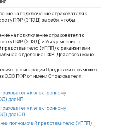
ция:
ление на подключение страхователя к
роту ПФР (ЗПЭД) за себя, чтобы
ение на подключение страхователя к
роту ПФР (ЗПЭД) и Уведомление о
 представителю (УППП) с реквизитами
нальное отделение ПФР. Для этого нужно
ения о регистрации Представитель может
ез ЭДО ПФР от имени Страхователя.
страхователя к электронному
Д) для ИП
страхователя к электронному
ЭД) для ЮЛ
нии полномочий представителю (УППП)