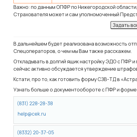
Важно:
по данным ОПФР по Нижегородской области,
Страхователя может и сам уполномоченный Предста
Задать в
В дальнейшем будет реализована возможность отп
Спецоператоров, о чем мы Вам также расскажем.
Откладывать в долгий ящик настройку ЭДО с ПФР и 
сейчас активно обсуждается утверждение штрафов
Кстати, про то, как готовить форму СЗВ-ТД в «Аст
Узнать больше о документообороте с ПФР и форме
(831) 228-28-38
help@cek.ru
(8332) 20-37-05