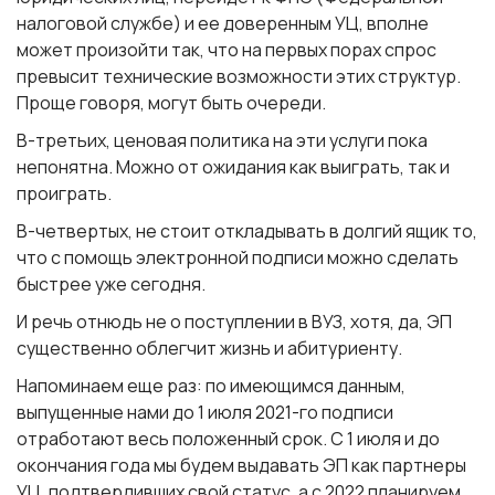
налоговой службе) и ее доверенным УЦ, вполне
может произойти так, что на первых порах спрос
превысит технические возможности этих структур.
Проще говоря, могут быть очереди.
В-третьих, ценовая политика на эти услуги пока
непонятна. Можно от ожидания как выиграть, так и
проиграть.
В-четвертых, не стоит откладывать в долгий ящик то,
что с помощь электронной подписи можно сделать
быстрее уже сегодня.
И речь отнюдь не о поступлении в ВУЗ, хотя, да, ЭП
существенно облегчит жизнь и абитуриенту.
Напоминаем еще раз: по имеющимся данным,
выпущенные нами до 1 июля 2021-го подписи
отработают весь положенный срок. С 1 июля и до
окончания года мы будем выдавать ЭП как партнеры
УЦ, подтвердивших свой статус, а с 2022 планируем