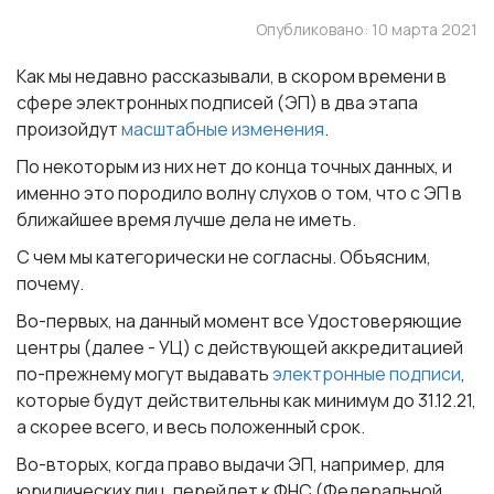
Опубликовано: 10 марта 2021
Как мы недавно рассказывали, в скором времени в
сфере электронных подписей (ЭП) в два этапа
произойдут
масштабные изменения
.
По некоторым из них нет до конца точных данных, и
именно это породило волну слухов о том, что с ЭП в
ближайшее время лучше дела не иметь.
С чем мы категорически не согласны. Объясним,
почему.
Во-первых, на данный момент все Удостоверяющие
центры (далее - УЦ) с действующей аккредитацией
по-прежнему могут выдавать
электронные подписи
,
которые будут действительны как минимум до 31.12.21,
а скорее всего, и весь положенный срок.
Во-вторых, когда право выдачи ЭП, например, для
юридических лиц, перейдет к ФНС (Федеральной