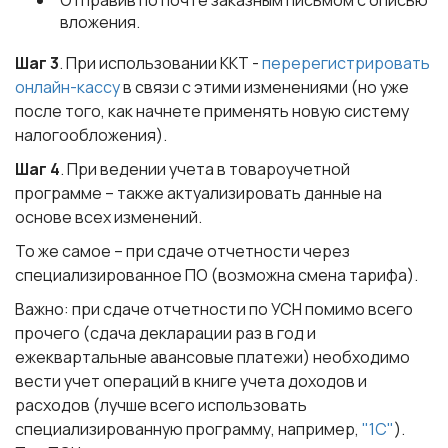
Отправив по почте заказным письмом с описью
вложения.
Шаг 3
. При использовании ККТ -
перерегистрировать
онлайн-кассу
в связи с этими изменениями (но уже
после того, как начнете применять новую систему
налогообложения).
Шаг 4
. При ведении учета в товароучетной
программе – также актуализировать данные на
основе всех изменений.
То же самое – при сдаче отчетности через
специализированное ПО (возможна смена тарифа).
Важно: при сдаче отчетности по УСН помимо всего
прочего (сдача декларации раз в год и
ежеквартальные авансовые платежи) необходимо
вести учет операций в книге учета доходов и
расходов (лучше всего использовать
специализированную программу, например,
"1С"
).