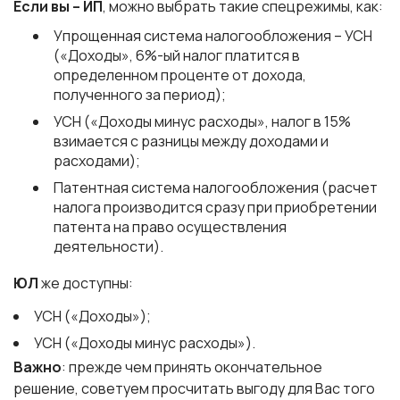
Если вы – ИП
, можно выбрать такие спецрежимы, как:
Упрощенная система налогообложения – УСН
(«Доходы», 6%-ый налог платится в
определенном проценте от дохода,
полученного за период);
УСН («Доходы минус расходы», налог в 15%
взимается с разницы между доходами и
расходами);
Патентная система налогообложения (расчет
налога производится сразу при приобретении
патента на право осуществления
деятельности).
ЮЛ
же доступны:
УСН («Доходы»);
УСН («Доходы минус расходы»).
Важно
: прежде чем принять окончательное
решение, советуем просчитать выгоду для Вас того