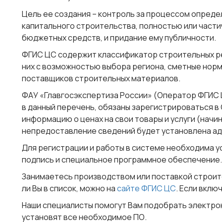
Цель ее создания – контроль за процессом опред
капитального строительства, полностью или част
бюджетных средств, и придание ему публичности.
ФГИС ЦС содержит классификатор строительных ре
них с возможностью выбора региона, сметные норм
поставщиков строительных материалов.
ФАУ «Главгосэкспертиза России» (Оператор ФГИС Ц
в данный перечень, обязаны зарегистрироваться 
информацию о ценах на свои товары и услуги (начиная
непредоставление сведений будет установлена а
Для регистрации и работы в системе необходима 
подпись и специальное программное обеспечение.
Занимаетесь производством или поставкой строи
ли Вы в список, можно на
сайте ФГИС ЦС
. Если вклю
Наши специалисты помогут Вам подобрать электро
установят все необходимое ПО.