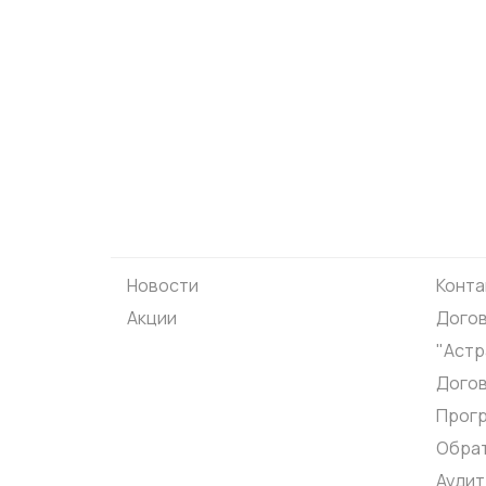
Новости
Конта
Акции
Догов
"Астр
Дого
Прог
Обрат
Аудит