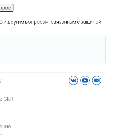
опрос
 и другим вопросам, связанным с защитой
у
е СКП
ение
т