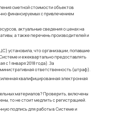
еления сметной стоимости объектов
ично финансируемых с привлечением
сурсов, актуальные сведения о ценах на
ативы, а также перечень производителей и
С) установила, что организации, попавшие
в Системе и ежеквартально предоставлять
 с 1 января 2018 года). За
дминистративная ответственность (штраф).
усиленная квалифицированная электронная
тельных материалов? Проверить, включены
чены, то не стоит медлить с регистрацией.
нную подпись для работы в Системе и