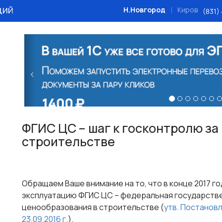
ций
|
Н.Новгород
Киров
(831)
Назад
ФГИС ЦС – шаг к госконтролю з
строительстве
Обращаем Ваше внимание на то, что в конце 2017 г
эксплуатацию ФГИС ЦС – федеральная государств
ценообразования в строительстве (
утв. Постанов
23.09.2016 г.
).