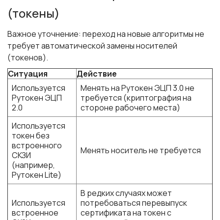
(токены)
Важное уточнение: переход на новые алгоритмы не
требует автоматической замены носителей
(токенов).
Ситуация
Действие
Используется
Менять на Рутокен ЭЦП 3.0 не
Рутокен ЭЦП
требуется (криптография на
2.0
стороне рабочего места)
Используется
токен без
встроенного
Менять носитель не требуется
СКЗИ
(например,
Рутокен Lite)
В редких случаях может
Используется
потребоваться перевыпуск
встроенное
сертификата на токен с