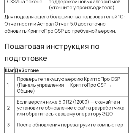
СКЗИ на токене
поддержкой новых алгоритмов
(уточните у производителя)
Для подавляющего большинства пользователей 1С-
Отчетности и Астрал Отчет 5.0 достаточно
обновить КриптоПро CSP до требуемой версии.
Пошаговая инструкция по
подготовке
Шаг
Действие
Проверьте текущую версию КриптоПро CSP
1
(Панель управления → КриптоПро CSP →
Общие)
Если версия ниже 5.0 R2 (12000) — скачайте и
2
установите обновление с сайта разработчика
или обратитесь к вашему оператору ЭДО
3
После обновления перезагрузите компьютер