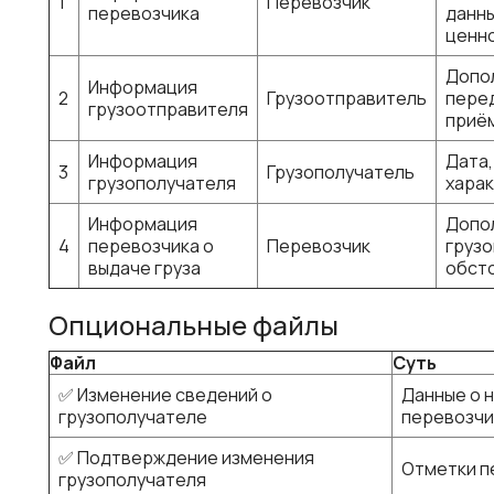
1
Перевозчик
перевозчика
данны
ценно
Допол
Информация
2
Грузоотправитель
перед
грузоотправителя
приё
Информация
Дата,
3
Грузополучатель
грузополучателя
харак
Информация
Допо
4
перевозчика о
Перевозчик
грузо
выдаче груза
обст
Опциональные файлы
Файл
Суть
✅ Изменение сведений о
Данные о 
грузополучателе
перевозчи
✅ Подтверждение изменения
Отметки п
грузополучателя