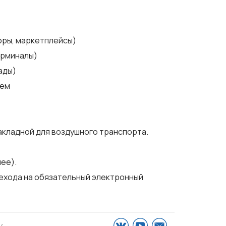
оры, маркетплейсы)
ерминалы)
ады)
тем
кладной для воздушного транспорта.
нее).
ехода на обязательный электронный
у