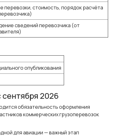
е перевозки, стоимость, порядок расчёта
 перевозчика)
ение сведений перевозчика (от
авителя)
циального опубликования
 сентября 2026
 вводится обязательность оформления
частников коммерческих грузоперевозок
дной для авиации — важный этап