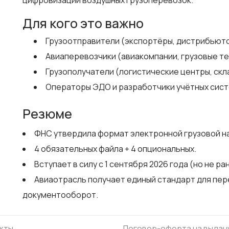
цифровизации воздушных грузоперевозок.
Для кого это важно
Грузоотправители (экспортёры, дистрибьют
Авиаперевозчики (авиакомпании, грузовые т
Грузополучатели (логистические центры, скл
Операторы ЭДО и разработчики учётных сис
Резюме
ФНС утвердила формат электронной грузовой на
4 обязательных файла + 4 опциональных.
Вступает в силу с 1 сентября 2026 года (но не ра
Авиаотрасль получает единый стандарт для пер
документооборот.
кты
Договор-оферта на выдач