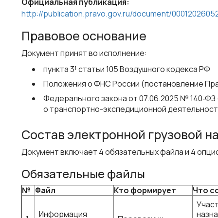
Официальная публикация:
http://publication.pravo.gov.ru/document/000120260
Правовое основание
Документ принят во исполнение:
пункта 3¹ статьи 105 Воздушного кодекса РФ
Положения о ФНС России (постановление Пра
Федерального закона от 07.06.2025 № 140‑ФЗ
о транспортно-экспедиционной деятельност
Состав электронной грузовой н
Документ включает 4 обязательных файла и 4 опци
Обязательные файлы
№
Файл
Кто формирует
Что с
Участ
Информация
назна