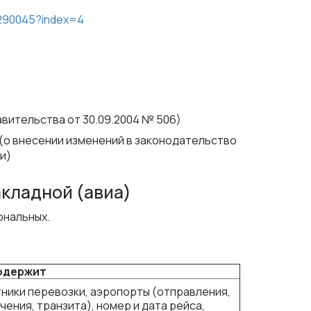
5290045?index=4
вительства от 30.09.2004 № 506)
 (о внесении изменений в законодательство
и)
акладной (авиа)
ональных.
одержит
ники перевозки, аэропорты (отправления,
чения, транзита), номер и дата рейса,