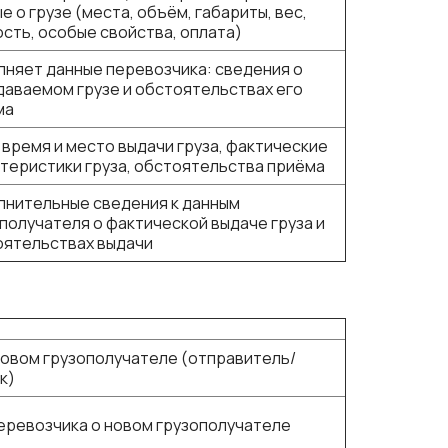
е о грузе (места, объём, габариты, вес,
сть, особые свойства, оплата)
няет данные перевозчика: сведения о
аваемом грузе и обстоятельствах его
ма
 время и место выдачи груза, фактические
теристики груза, обстоятельства приёма
лнительные сведения к данным
получателя о фактической выдаче груза и
оятельствах выдачи
новом грузополучателе (отправитель/
к)
еревозчика о новом грузополучателе