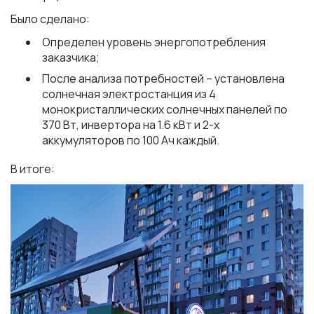
Было сделано:
Определен уровень энергопотребления
заказчика;
После анализа потребностей – установлена
солнечная электростанция из 4
монокристаллических солнечных панелей по
370 Вт, инвертора на 1.6 кВт и 2-х
аккумуляторов по 100 Ач каждый.
В итоге: