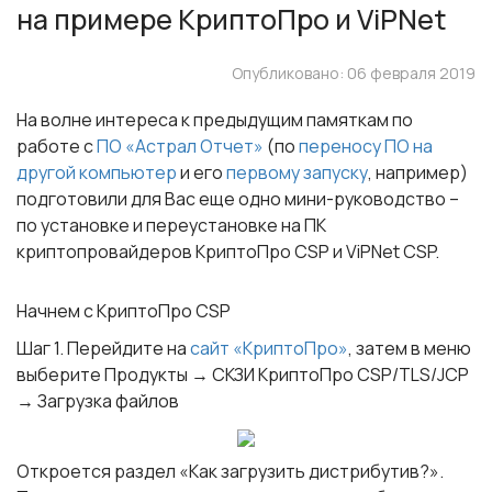
на примере КриптоПро и ViPNet
Опубликовано: 06 февраля 2019
На волне интереса к предыдущим памяткам по
работе с
ПО «Астрал Отчет»
(по
переносу ПО на
другой компьютер
и его
первому запуску
, например)
подготовили для Вас еще одно мини-руководство –
по установке и переустановке на ПК
криптопровайдеров
КриптоПро CSP
и
ViPNet CSP
.
Начнем с
КриптоПро CSP
Шаг 1
. Перейдите на
сайт «КриптоПро»
, затем в меню
выберите Продукты → СКЗИ КриптоПро CSP/TLS/JCP
→ Загрузка файлов
Откроется раздел «Как загрузить дистрибутив?».