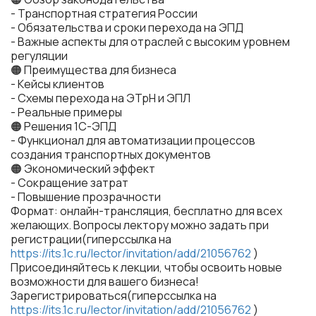
- Транспортная стратегия России
- Обязательства и сроки перехода на ЭПД
- Важные аспекты для отраслей с высоким уровнем
регуляции
🟠 Преимущества для бизнеса
- Кейсы клиентов
- Схемы перехода на ЭТрН и ЭПЛ
- Реальные примеры
🟠 Решения 1С-ЭПД
- Функционал для автоматизации процессов
создания транспортных документов
🟠 Экономический эффект
- Сокращение затрат
- Повышение прозрачности
Формат: онлайн-трансляция, бесплатно для всех
желающих. Вопросы лектору можно задать при
регистрации(гиперссылка на
https://its.1c.ru/lector/invitation/add/21056762
)
Присоединяйтесь к лекции, чтобы освоить новые
возможности для вашего бизнеса!
Зарегистрироваться(гиперссылка на
https://its.1c.ru/lector/invitation/add/21056762
)