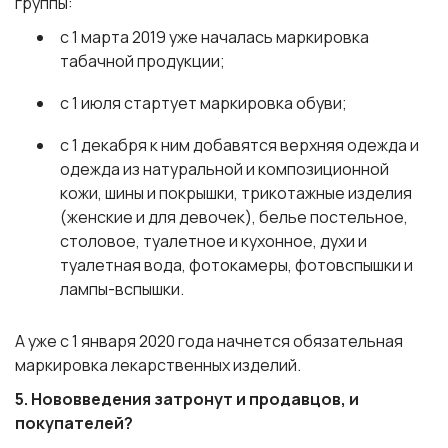
группы:
с
1 марта 2019
уже началась маркировка
табачной продукции;
с
1 июля
стартует маркировка обуви;
с
1 декабря
к ним добавятся верхняя одежда и
одежда из натуральной и композиционной
кожи, шины и покрышки, трикотажные изделия
(женские и для девочек), белье постельное,
столовое, туалетное и кухонное, духи и
туалетная вода, фотокамеры, фотовспышки и
лампы-вспышки.
А уже с
1 января 2020 года
начнется обязательная
маркировка лекарственных изделий.
5. Нововведения затронут и продавцов, и
покупателей?