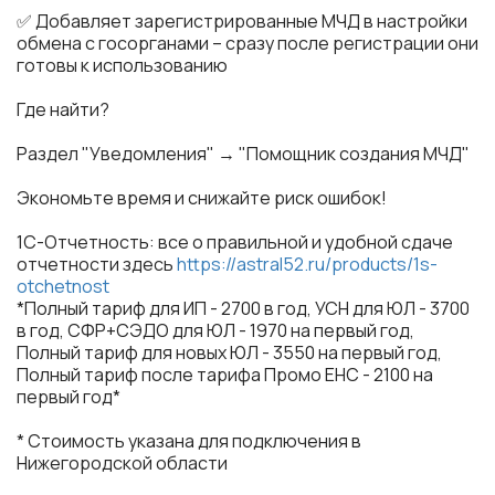
✅ Добавляет зарегистрированные МЧД в настройки
обмена с госорганами – сразу после регистрации они
готовы к использованию
Где найти?
Раздел "Уведомления" → "Помощник создания МЧД"
Экономьте время и снижайте риск ошибок!
1С-Отчетность: все о правильной и удобной сдаче
отчетности здесь
https://astral52.ru/products/1s-
otchetnost
*Полный тариф для ИП - 2700 в год, УСН для ЮЛ - 3700
в год, СФР+СЭДО для ЮЛ - 1970 на первый год,
Полный тариф для новых ЮЛ - 3550 на первый год,
Полный тариф после тарифа Промо ЕНС - 2100 на
первый год*
* Стоимость указана для подключения в
Нижегородской области