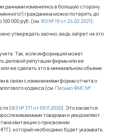
ми данными изменились в большую сторону.
сьменного!) гражданина можно потерять до
 100 000 руб. (см.
ФЗ № 19 от 24.02.2021
).
ожно утверждать заочно, ведь запрет на это
учете. Так, если информация может
ть деловой репутации фирмы или ее
 или же сделать это в минимальном объеме.
м в связи с изменениями формы отчета о
алогового кодекса (см.
Письмо ФНС №
сти (
ФЗ № 371 от 09.11.2020
). Это касается
 прослеживаемыми товарами и уведомляют
ботана квитанция о присвоении
НПТ), который необходимо будет указывать