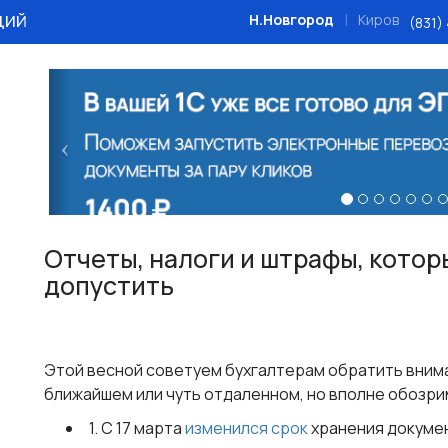
ций
|
Н.Новгород
Киров
(831)
Назад
Отчеты, налоги и штрафы, котор
допустить
Этой весной советуем бухгалтерам обратить вним
ближайшем или чуть отдаленном, но вполне обозри
1. С 17 марта
изменился срок
хранения докумен