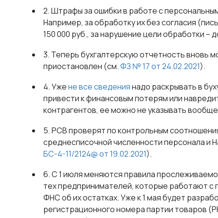
2. Штрафы за ошибки в работе с персональны
Например, за обработку их без согласия (пи
150 000 руб., за нарушение цели обработки – до
3. Теперь бухгалтерскую отчетность вновь м
приостановлен (см.
ФЗ № 17 от 24.02.2021
).
4. Уже
не все сведения
надо раскрывать в бух
привести к финансовым потерям или навреди
контрагентов, ее можно не указывать вообще
5. РСВ проверят по контрольным соотношения
среднесписочной численности персонала и Н
БС-4-11/2124@ от 19.02.2021
).
6. С 1 июля меняются правила прослеживаемо
тех предпринимателей, которые работают с
ФНС об их остатках. Уже к 1 мая будет разра
регистрационного номера партии товаров (Р