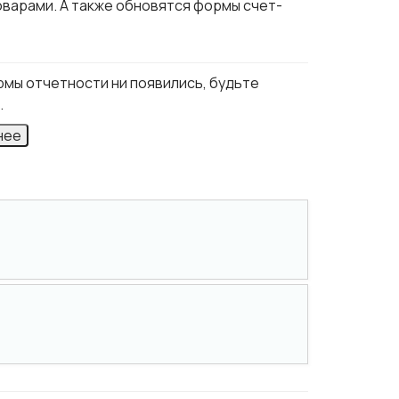
оварами. А также обновятся формы счет-
ормы отчетности ни появились, будьте
.
нее