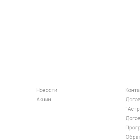
Новости
Конта
Акции
Догов
"Астр
Дого
Прог
Обрат