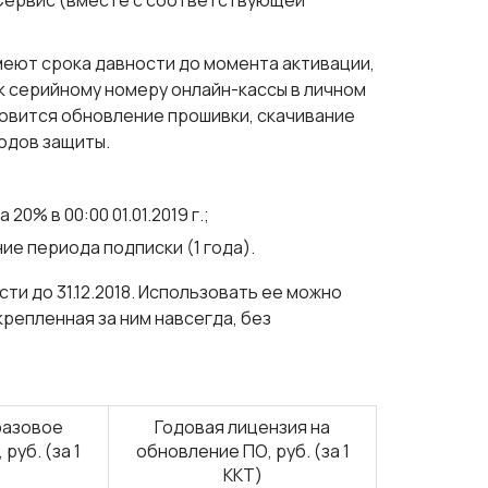
Сервис (вместе с соответствующей
меют срока давности до момента активации,
к серийному номеру онлайн-кассы в личном
овится обновление прошивки, скачивание
одов защиты.
0% в 00:00 01.01.2019 г.;
ие периода подписки (1 года).
ести
до 31.12.2018
. Использовать ее можно
крепленная за ним навсегда, без
разовое
Годовая лицензия на
руб. (за 1
обновление ПО, руб. (за 1
ККТ)