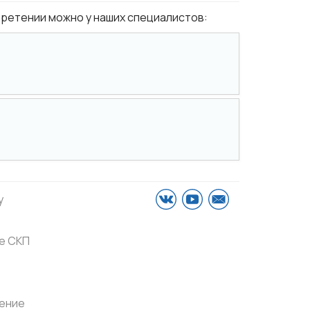
бретении можно у наших специалистов:
у
е СКП
ение