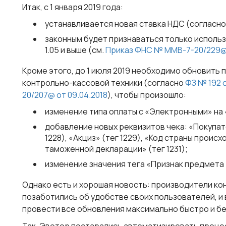
Итак,
с 1 января 2019 года
:
устанавливается новая
ставка НДС
(согласн
законным будет признаваться только исполь
1.05
и выше (см.
Приказ ФНС № ММВ-7-20/229@ о
Кроме этого,
до 1 июля 2019
необходимо обновить 
контрольно-кассовой техники (согласно
ФЗ № 192 о
20/207@ от 09.04.2018
), чтобы произошло:
изменение типа оплаты с «Электронными» на
добавление новых реквизитов чека: «Покупате
1228), «Акциз» (тег 1229), «Код страны проис
таможенной декларации» (тег 1231);
изменение значения тега «Признак предмета р
Однако есть и
хорошая новость
: производители ко
позаботились об удобстве своих пользователей, и
провести все обновления максимально быстро и б