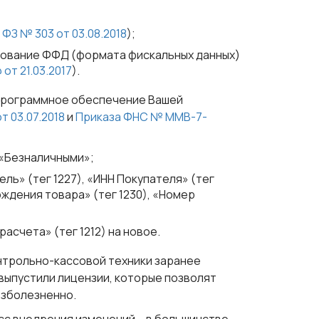
о
ФЗ № 303 от 03.08.2018
);
зование
ФФД
(формата фискальных данных)
т 21.03.2017
).
программное обеспечение Вашей
т 03.07.2018
и
Приказа ФНС № ММВ-7-
 «Безналичными»;
ль» (тег 1227), «ИНН Покупателя» (тег
хождения товара» (тег 1230), «Номер
асчета» (тег 1212) на новое.
нтрольно-кассовой техники заранее
 выпустили лицензии, которые позволят
езболезненно.