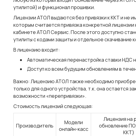
любую из которых входит обновление через АТОЛ 
утилитой) и функционал прошивки.
Лицензии АТОЛ выдаются без привязки к ККТ и не и
которым считается привязка конкретной лицензии 
кабинете АТОЛ Сервис. После этого доступно стан
утилиты с кодами защиты и отдельное скачивание к
В лицензию входит:
Автоматическая перенастройка ставки НДС на 2
Доступ ко всем будущим обновлениям в течен
Важно
: Лицензию АТОЛ также необходимо приобр
только для одного устройства, т.к. она остается за
возможности «перепривязки».
Стоимость лицензий
следующая:
Лицензия на 
Модели
Производитель
обновление ПО, 
онлайн-касс
ККТ)