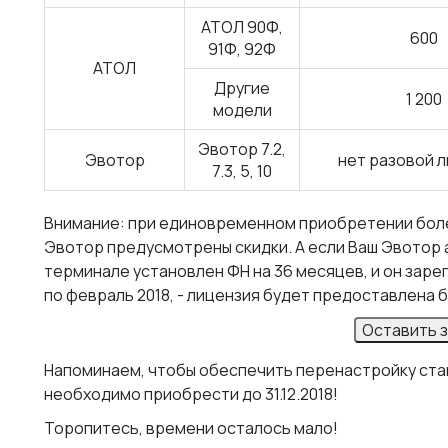
АТОЛ 90Ф,
600
91Ф, 92Ф
АТОЛ
Другие
1 200
модели
Эвотор 7.2,
Эвотор
нет разовой 
7.3, 5, 10
Внимание
: при единовременном приобретении бол
Эвотор предусмотрены скидки. А если Ваш Эвотор ак
терминале установлен ФН на 36 месяцев, и он заре
по февраль 2018, - лицензия будет предоставлена 
Оставить з
Напоминаем, чтобы обеспечить перенастройку ста
необходимо приобрести
до 31.12.2018
!
Торопитесь, времени осталось мало!