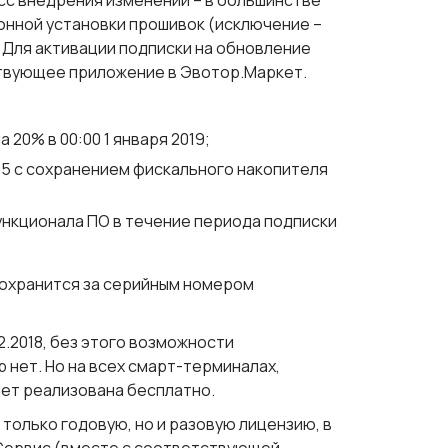
с внедрения изменений – в большинстве
нной установки прошивок (исключение –
. Для активации подписки на обновление
твующее приложение в Эвотор.Маркет.
20% в 00:00 1 января 2019;
.05 с сохранением фискального накопителя
нкционала ПО в течение периода подписки
сохранится за серийным номером
12.2018
, без этого возможности
 нет. Но на всех смарт-терминалах,
удет реализована бесплатно.
 только годовую, но и разовую лицензию, в