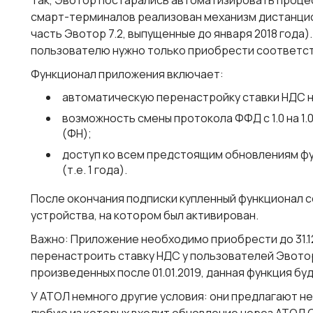
Так,
Эвотор
постарались автоматизировать процес
смарт-терминалов реализован механизм дистанцио
часть Эвотор 7.2, выпущенные до января 2018 года)
пользователю нужно только приобрести соответс
Функционал приложения включает:
автоматическую перенастройку ставки НДС на 
возможность смены протокола ФФД с 1.0 на 1
(ФН);
доступ ко всем предстоящим обновлениям фу
(т.е. 1 года).
После окончания подписки купленный функционал 
устройства, на котором был активирован.
Важно
: Приложение необходимо приобрести
до 31.
перенастроить ставку НДС у пользователей Эвотор
произведенных после 01.01.2019, данная функция б
У
АТОЛ
немного другие условия: они предлагают не