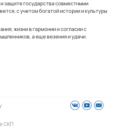
 и защите государства совместными
ется, с учетом богатой истории и культуры
ния, жизни в гармонии и согласии с
ышленников, а еще везения и удачи.
у
е СКП