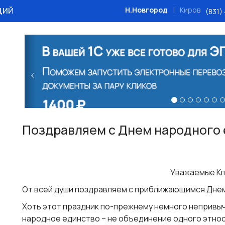
ций
|
Н.Новгород
Киров
(831)
Назад
Поздравляем с Днем народного 
Уважаемые Кл
От всей души поздравляем с приближающимся Днем
Хоть этот праздник по-прежнему немного непривыче
народное единство – не объединение одного этнос