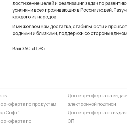
достижение целей и реализация задач по развитию
усилиями всех проживающих в России людей. Разуме
каждого из народов.
И мы желаем Вам достатка, стабильности и процвета
родными и близкими, поддержки со стороны едином
Ваш ЗАО «ЦЭК»
кты
Договор-оферта на выдач
ор-оферта по продуктам
электронной подписи
ал Софт"
Договор-оферта по выдач
вор-оферта по
ЭП