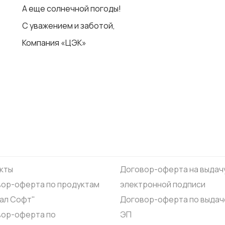
А еще солнечной погоды!
С уважением и заботой,
Компания «ЦЭК»
кты
Договор-оферта на выдач
ор-оферта по продуктам
электронной подписи
ал Софт"
Договор-оферта по выдач
вор-оферта по
ЭП