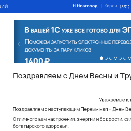
ций
|
Н.Новгород
Киров
(831)
Назад
Поздравляем с Днем Весны и Тр
Уважаемые кл
Поздравляем с наступающим Первым мая – Днем Ве
Отличного вам настроения, энергии и бодрости, си
богатырского здоровья.