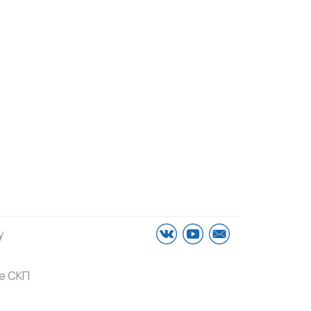
у
е СКП