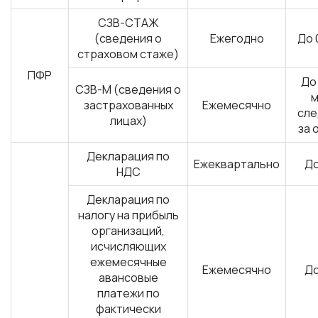
СЗВ-СТАЖ
(сведения о
Ежегодно
До 
страховом стаже)
ПФР
До
СЗВ-М (сведения о
м
застрахованных
Ежемесячно
сл
лицах)
за 
Декларация по
Ежеквартально
До
НДС
Декларация по
налогу на прибыль
организаций,
исчисляющих
ежемесячные
Ежемесячно
До
авансовые
платежи по
фактически