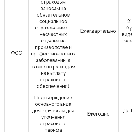
страховым
взносам на
обязательное
социальное
21
страхование от
б
Ежеквартально
несчастных
виде,
случаев на
эл
производстве и
ФСС
профессиональных
заболеваний, а
также по расходам
на выплату
страхового
обеспечения)
Подтверждение
основного вида
деятельности для
До 
Ежегодно
уточнения
страхового
тарифа