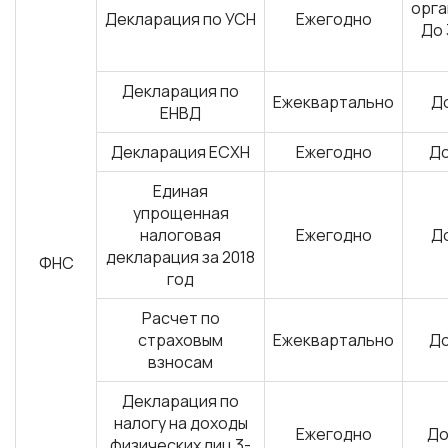
орга
Декларация по УСН
Ежегодно
До 
Декларация по
Ежеквартально
До
ЕНВД
Декларация ЕСХН
Ежегодно
До
Единая
упрощенная
налоговая
Ежегодно
До
декларация за 2018
ФНС
год
Расчет по
страховым
Ежеквартально
До
взносам
Декларация по
налогу на доходы
Ежегодно
До
физических лиц 3-