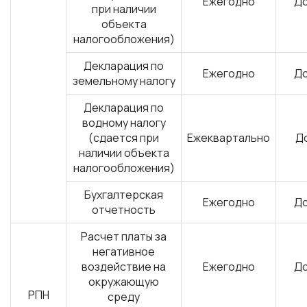
Ежегодно
До
при наличии
объекта
налогообложения)
Декларация по
Ежегодно
До
земельному налогу
Декларация по
водному налогу
(сдается при
Ежеквартально
До
наличии объекта
налогообложения)
Бухгалтерская
Ежегодно
До
отчетность
Расчет платы за
негативное
воздействие на
Ежегодно
До
окружающую
РПН
среду