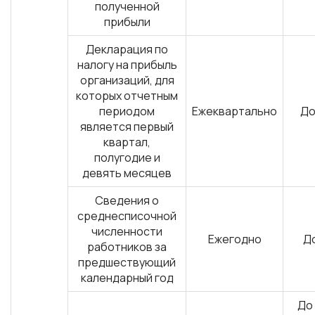
полученной
прибыли
Декларация по
налогу на прибыль
организаций, для
которых отчетным
периодом
Ежеквартально
До
является первый
квартал,
полугодие и
девять месяцев
Сведения о
среднесписочной
численности
Ежегодно
До
работников за
предшествующий
календарный год
До 