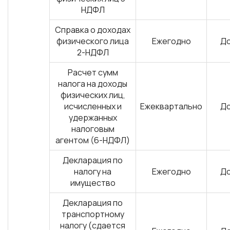
НДФЛ
Справка о доходах
физического лица
Ежегодно
До
2-НДФЛ
Расчет сумм
налога на доходы
физических лиц,
исчисленных и
Ежеквартально
До
удержанных
налоговым
агентом (6-НДФЛ)
Декларация по
налогу на
Ежегодно
До
имущество
Декларация по
транспортному
налогу (сдается