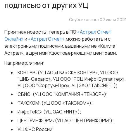
подписью от других УЦ
Опубликовано: 02 июля 2021
Приятная новость: теперь в ПО
«Астрал Отчет.
Онлайн»
и
«Астрал Отчет»
можно работать и с
электронными подписями, выданными не «Калуга
Астрал», а другими Удостоверяющими центрами.
Например, этими:
КОНТУР: (УЦ АО «ПФ «СКБ КОНТУР», УЦ ООО
"ЦИБ-Сервис», УЦ ООО "РСЦ Инфо-Бухгалтер»,
УЦ ООО "Сертум-Про», УЦ ЗАО "ТАКСНЕТ");
СБИС: (УЦ ООО "КОМПАНИЯ «ТЕНЗОР»);
ТАКСКОМ: (УЦ ООО «ТАКСКОМ»);
ИнфоТеКС: (УЦ ОАО «ИИТ»);
ЦЕНТРИНФОРМ: (УЦ АО "ЦЕНТРИНФОРМ“);
УЦ ФНС России;