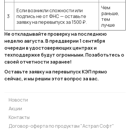
Чем
Если возникли сложности или
раньше,
3
подпись не от ФНС — оставьте
тем
заявку на перевыпуск за 1500 ₽.
лучше
Не откладывайте проверку на последнюю
неделю августа. В преддверии 1 сентября
очереди в удостоверяющих центрах и
техподдержке будут огромными. Позаботьтесь о
своей отчетности заранее!
Оставьте заявку на перевыпуск КЭП прямо
сейчас, и мы решим этот вопрос за вас.
Новости
Акции
Контакты
Договор-оферта по продуктам "Астрал Софт"