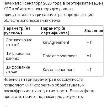
Начиная с 1 сентября 2026 года, в сертификате вашей
КЭП в обязательном порядке должны
присутствовать три параметра, определяющие
область использования ключа:
Параметр (на
Параметр (в
Значение
русском)
сертификате)
Согласование
keyAgreement
= 1
ключей
Шифрование
Data encipherment
= 1
данных
Шифрование
Key encipherment
= 1
ключа
Именно эти три параметра в совокупности
позволяют СФР корректно обрабатывать и
расшифровывать вашу отчетность. Без них фонд
просто не примет подписанные документы.