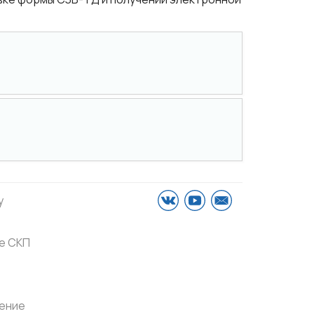
у
е СКП
ение