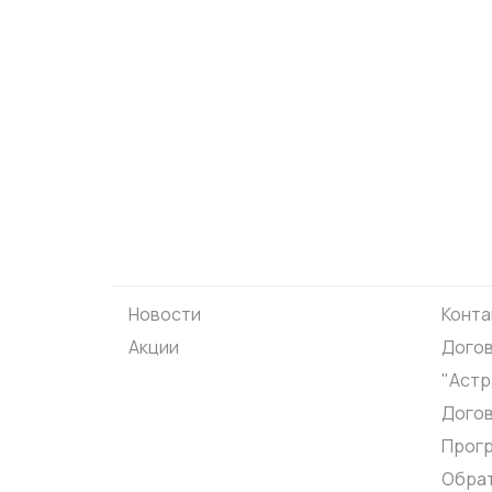
Новости
Конта
Акции
Догов
"Астр
Дого
Прог
Обрат