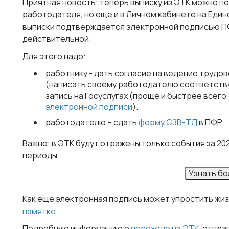
Приятная новость: теперь выписку из ЭТК можно по
работодателя, но еще и в Личном кабинете на Един
выписки подтверждается электронной подписью ПФ
действительной.
Для этого надо:
работнику - дать согласие на ведение трудо
(написать своему работодателю соответств
запись на Госуслугах (проще и быстрее всего
электронной подписи
).
работодателю – сдать
форму СЗВ-ТД
в ПФР.
Важно
: в ЭТК будут отражены только события за 20
периоды.
Узнать б
Как еще электронная подпись может упростить жизн
памятке
.
Подробную информацию о
переходе на ЭТК
, отпр