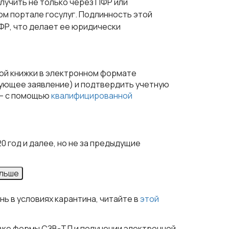
лучить не только через ПФР или
ом портале госулуг. Подлинность этой
Р, что делает ее юридически
вой книжки в электронном формате
ующее заявление) и подтвердить учетную
 – с помощью
квалифицированной
20 год и далее, но не за предыдущие
ольше
ь в условиях карантина, читайте в
этой
авке формы СЗВ-ТД и получении электронной