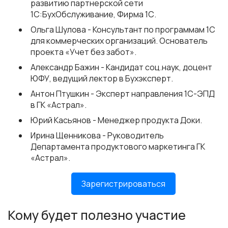
развитию партнерской сети
1С:БухОбслуживание, Фирма 1С.
Ольга Шулова
- Консультант по программам 1С
для коммерческих организаций. Основатель
проекта «Учет без забот».
Александр Бажин
- Кандидат соц.наук, доцент
ЮФУ, ведущий лектор в Бухэксперт.
Антон Птушкин
- Эксперт направления 1С-ЭПД
в ГК «Астрал».
Юрий Касьянов
- Менеджер продукта Доки.
Ирина Щенникова
- Руководитель
Департамента продуктового маркетинга ГК
«Астрал».
Зарегистрироваться
Кому будет полезно участие