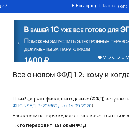
ций
|
Н.Новгород
Киров
(831)
Назад
Все о новом ФФД 1.2: кому и ког
Новый формат фискальных данных (ФФД) вступает в с
ФНС № ЕД-7-20/662@ от 14.09.2020
).
Расскажем по порядку, кого точно касается нововв
1. Кто переходит на новый ФФД