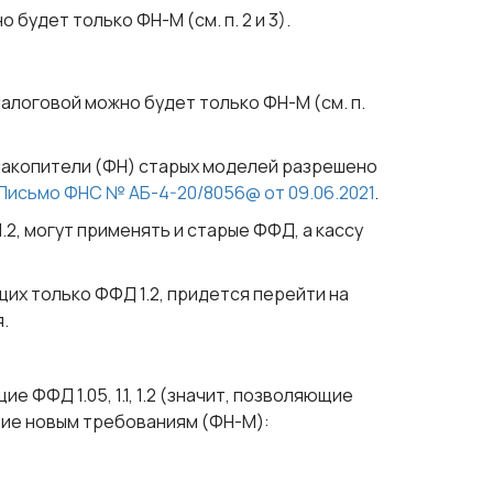
 будет только ФН-М (см. п. 2 и 3).
алоговой можно будет только ФН-М (см. п.
акопители (ФН) старых моделей разрешено
Письмо ФНС № АБ-4-20/8056@ от 09.06.2021
.
.2, могут применять и старые ФФД, а кассу
щих только ФФД 1.2, придется перейти на
.
 ФФД 1.05, 1.1, 1.2 (значит, позволяющие
щие новым требованиям (ФН-М):