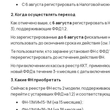
С 6 августа регистрировать в Налоговой можно
2. Когда осуществлять переход
Как отмечено выше, с
6 августа
регистрировать в Н
3), поддерживающие ФФД 1.2.
Но зарегистрированные
до 6 августа
фискальные н
использовать до окончания срока их действия (см.
Те пользователи, кто заранее установил ФН с ФФД 1
перерегистрировать до истечения действия ФН.
Но при включении их кассы в реестр ККТ, применяю
новый ФФД в течение 3-х месяцев с даты включения
3. Какие ФН приобретать
Сейчас в реестре ФН есть 2 модели, поддерживающие
перейти с устаревших ФФД на 1.2) и соответствую
ФН-1.1М Ин15-1М (на 15 месяцев);
ФН-1.1М Ин36-1М (на 36 месяцев).