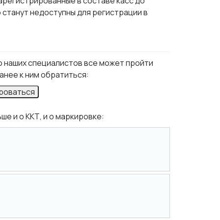
арегистрированные в составе касс до
о станут недоступны для регистрации в
ью наших специалистов все может пройти
анее к ним обратиться:
роваться
е и о ККТ, и о маркировке: