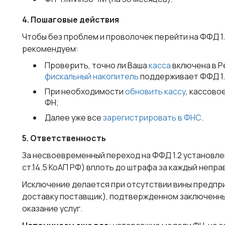
4. Пошаговые действия
Чтобы без проблем и проволочек перейти на ФФД 1.2
рекомендуем:
Проверить, точно ли Ваша
касса
включена в Р
фискальный накопитель
поддерживает ФФД 1.
При необходимости
обновить кассу
, кассово
ФН;
Далее уже все
зарегистрировать в ФНС
.
5. Ответственность
За несвоевременный переход на ФФД 1.2 установле
ст.14.5 КоАП РФ) вплоть до штрафа за каждый непра
Исключение делается при отсутствии вины предпр
доставку поставщик), подтвержденном заключенны
оказание услуг.