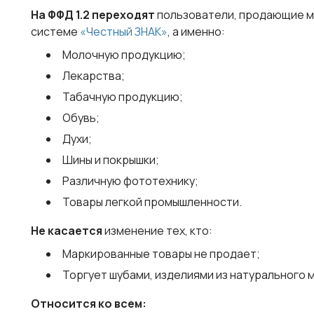
На ФФД 1.2 переходят
пользователи, продающие м
системе
«Честный ЗНАК»
, а именно:
Молочную продукцию;
Лекарства;
Табачную продукцию;
Обувь;
Духи;
Шины и покрышки;
Различную фототехнику;
Товары легкой промышленности.
Не касается
изменение тех, кто:
Маркированные товары не продает;
Торгует шубами, изделиями из натурального м
Относится ко всем: