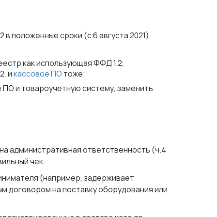
 в положенные сроки (с 6 августа 2021),
еестр как использующая ФФД 1.2,
2, и
кассовое ПО
тоже;
е ПО и товароучетную систему, заменить
на административная ответственность (ч.4
вильный чек.
инимателя (например, задерживает
м договором на поставку оборудования или