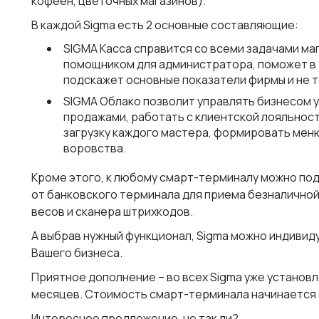
кофеен, цветочных магазинов).
В каждой Sigmа есть 2 основные составляющие:
SIGMA Касса справится со всеми задачами ма
помощником для администратора, поможет в 
подскажет основные показатели фирмы и не т
SIGMA Облако позволит управлять бизнесом у
продажами, работать с клиентской лояльнос
загрузку каждого мастера, формировать меню
воровства.
Кроме этого, к любому смарт-терминалу можно по
от банковского терминала для приема безналичной
весов и сканера штрихкодов.
А выбрав нужный функционал, Sigma можно индивид
Вашего бизнеса.
Приятное дополнение – во всех Sigma уже установл
месяцев. Стоимость смарт-терминала начинается о
Интересное предложение, не так ли?