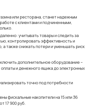
газина или ресторана, станет надежным
работе с клиентами и подчиненными,
олько.
даленно: учитывать товары и следить за
тью, контролировать эффективность и
, а также снижать потери и уменьшать риск
дключить дополнительное оборудование –
 оплаты и денежного ящика до электронных
уализировать точно под потребности
ены фискальные накопители на 15 или 36
т 17 900 руб.