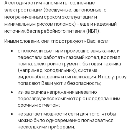
А сегодня хотим напомнить:
солнечные
электростанции
(бесшумные, автономные, с
неограниченным сроком эксплуатации и
минимальным риском поломок) - еще и надежный
источник бесперебойного питания
(ИБП).
Иными словами, они «подстрахуют» Вас, если:
отключили свет или произошло замыкание, и
перестали работать газовый котел, водяная
помпа, электроинструмент, бытовая техника
(например, холодильник), система
видеонаблюдения и сигнализация. И под угрозу
попадают Ваши уют и безопасность;
из-за скачка напряжения внезапно
перезагрузился компьютер с недоделанным
срочным отчетом;
не хватает мощности сети для того, чтобы
можно было одновременно пользоваться
несколькими приборами;